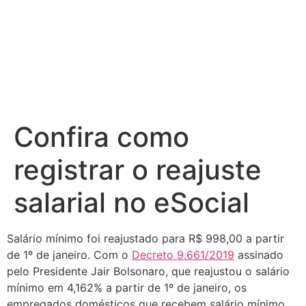
Ir
para
o
conteúdo
Confira como
registrar o reajuste
salarial no eSocial
Salário mínimo foi reajustado para R$ 998,00 a partir
de 1º de janeiro. Com o
Decreto 9.661/2019
assinado
pelo Presidente Jair Bolsonaro, que reajustou o salário
mínimo em 4,162% a partir de 1º de janeiro, os
empregados domésticos que recebem salário mínimo