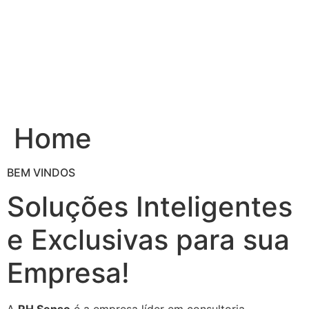
Ir
para
o
conteúdo
Home
BEM VINDOS
Soluções Inteligentes
e Exclusivas para sua
Empresa!
A
RH Senso
é a empresa líder em consultoria,