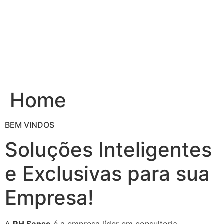
Ir
para
o
conteúdo
Home
BEM VINDOS
Soluções Inteligentes
e Exclusivas para sua
Empresa!
A
RH Senso
é a empresa líder em consultoria,