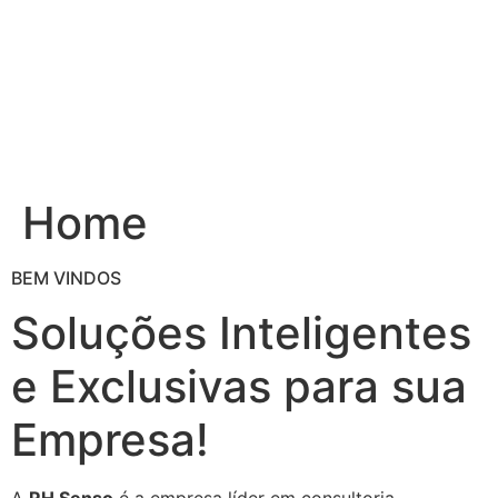
Ir
para
o
conteúdo
Home
BEM VINDOS
Soluções Inteligentes
e Exclusivas para sua
Empresa!
A
RH Senso
é a empresa líder em consultoria,