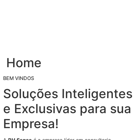
Ir
para
o
conteúdo
Home
BEM VINDOS
Soluções Inteligentes
e Exclusivas para sua
Empresa!
A
RH Senso
é a empresa líder em consultoria,