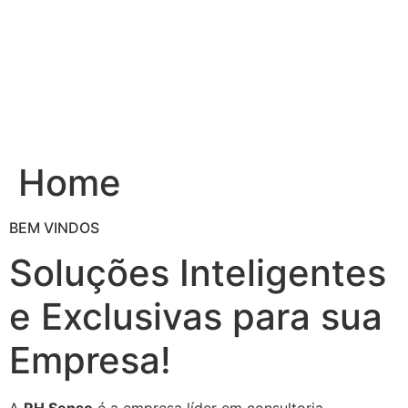
Ir
para
o
conteúdo
Home
BEM VINDOS
Soluções Inteligentes
e Exclusivas para sua
Empresa!
A
RH Senso
é a empresa líder em consultoria,