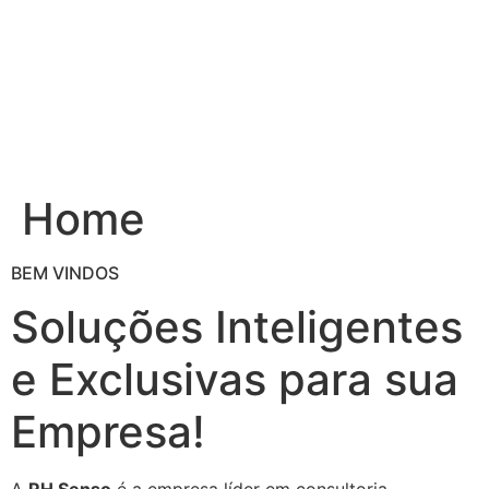
Ir
para
o
conteúdo
Home
BEM VINDOS
Soluções Inteligentes
e Exclusivas para sua
Empresa!
A
RH Senso
é a empresa líder em consultoria,