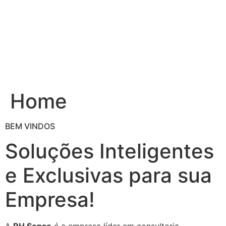
Ir
para
o
conteúdo
Home
BEM VINDOS
Soluções Inteligentes
e Exclusivas para sua
Empresa!
A
RH Senso
é a empresa líder em consultoria,