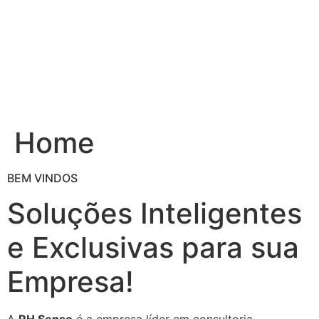
Ir
para
o
conteúdo
Home
BEM VINDOS
Soluções Inteligentes
e Exclusivas para sua
Empresa!
A
RH Senso
é a empresa líder em consultoria,