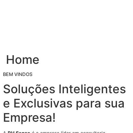
Ir
para
o
conteúdo
Home
BEM VINDOS
Soluções Inteligentes
e Exclusivas para sua
Empresa!
A
RH Senso
é a empresa líder em consultoria,