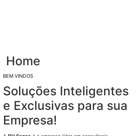
Ir
para
o
conteúdo
Home
BEM VINDOS
Soluções Inteligentes
e Exclusivas para sua
Empresa!
A
RH Senso
é a empresa líder em consultoria,