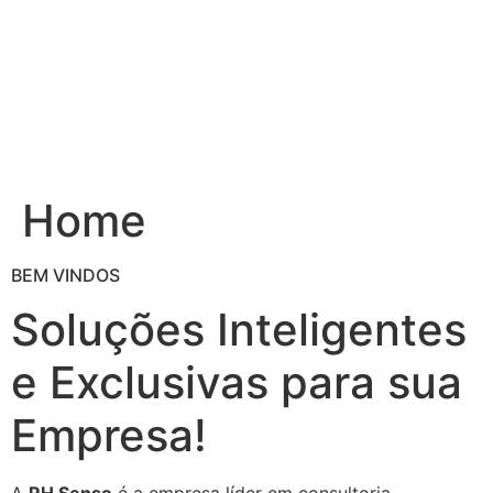
Ir
para
o
conteúdo
Home
BEM VINDOS
Soluções Inteligentes
e Exclusivas para sua
Empresa!
A
RH Senso
é a empresa líder em consultoria,