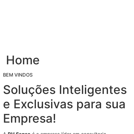
Ir
para
o
conteúdo
Home
BEM VINDOS
Soluções Inteligentes
e Exclusivas para sua
Empresa!
A
RH Senso
é a empresa líder em consultoria,