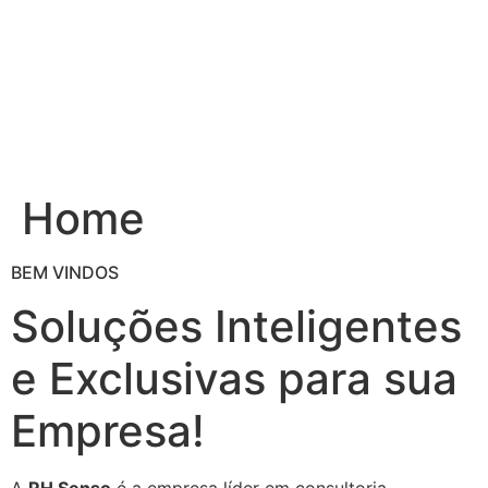
Ir
para
o
conteúdo
Home
BEM VINDOS
Soluções Inteligentes
e Exclusivas para sua
Empresa!
A
RH Senso
é a empresa líder em consultoria,