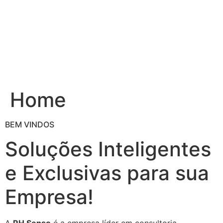
Ir
para
o
conteúdo
Home
BEM VINDOS
Soluções Inteligentes
e Exclusivas para sua
Empresa!
A
RH Senso
é a empresa líder em consultoria,