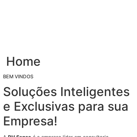
Ir
para
o
conteúdo
Home
BEM VINDOS
Soluções Inteligentes
e Exclusivas para sua
Empresa!
A
RH Senso
é a empresa líder em consultoria,