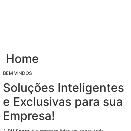
Ir
para
o
conteúdo
Home
BEM VINDOS
Soluções Inteligentes
e Exclusivas para sua
Empresa!
A
RH Senso
é a empresa líder em consultoria,