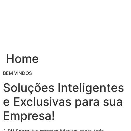
Ir
para
o
conteúdo
Home
BEM VINDOS
Soluções Inteligentes
e Exclusivas para sua
Empresa!
A
RH Senso
é a empresa líder em consultoria,