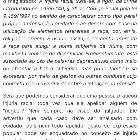
o magistrado:
“A injúria racial trata-se, a rigor, de crime
introduzido no artigo 140, § 3º do Código Penal pela lei
9.459/1997 no sentido de caracterizar como tipo penal
próprio à ofensa, à dignidade e ao decoro com base na
utilização de elementos referentes a raça, cor, etnia,
religião e origem. É usado, assim, o elemento referente
à raça para atingir a honra subjetiva da vítima, com
manifesta vontade de discriminar. Frequentemente, está
associado ao uso de palavras depreciativas como meio
de afrontar a honra subjetiva, mas pode também se
expressar por meio de gestos ou outras condutas cujo
contexto não deixe dúvida sobre a intenção da ofensa”.
Será que podemos considerar que uma pessoa praticou
injúria racial toda vez que ela apelidar alguém de
“negão”? Nem sempre, na visão do julgador. Ele
advertiu que cada caso deve ser analisado com
cuidado, pois nem todo apelido, gesto ou expressão
popular pode ser enquadrado no conceito de injúria