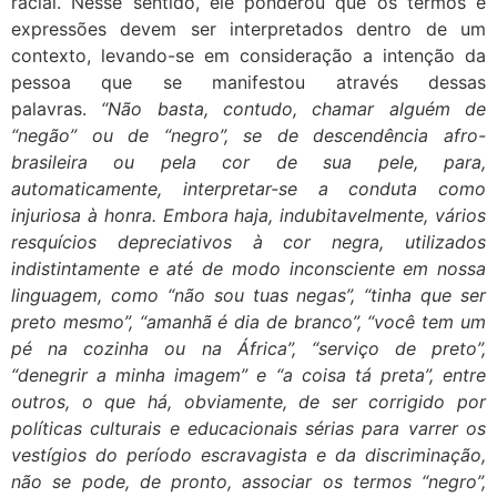
racial. Nesse sentido, ele ponderou que os termos e
expressões devem ser interpretados dentro de um
contexto, levando-se em consideração a intenção da
pessoa que se manifestou através dessas
palavras.
“Não basta, contudo, chamar alguém de
“negão” ou de “negro”, se de descendência afro-
brasileira ou pela cor de sua pele, para,
automaticamente, interpretar-se a conduta como
injuriosa à honra. Embora haja, indubitavelmente, vários
resquícios depreciativos à cor negra, utilizados
indistintamente e até de modo inconsciente em nossa
linguagem, como “não sou tuas negas”, “tinha que ser
preto mesmo”, “amanhã é dia de branco”, “você tem um
pé na cozinha ou na África”, “serviço de preto”,
“denegrir a minha imagem” e “a coisa tá preta”, entre
outros, o que há, obviamente, de ser corrigido por
políticas culturais e educacionais sérias para varrer os
vestígios do período escravagista e da discriminação,
não se pode, de pronto, associar os termos “negro”,