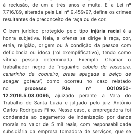
à reclusão, de um a três anos e multa. E a Lei nº
7.716/89, alterada pela Lei nº 9.459/97, define os crimes
resultantes de preconceito de raça ou de cor.
O bem jurídico protegido pelo tipo
injúria racial
é a
honra subjetiva. Nela, a ofensa se dirige à raça, cor,
etnia, religião, origem ou à condição da pessoa com
deficiência ou idosa (rol exemplificativo), tendo como
vítima pessoa determinada. Exemplo: Chamar o
trabalhador negro de
“neguinho cabelo de vassoura,
canarinho de coqueiro, brasa apagada e beiço de
apagar goteira”,
como ocorreu no caso relatado
no
processo PJe nº 0010950-
12.2016.5.03.0095,
ajuizado perante a Vara do
Trabalho de Santa Luzia e julgado pelo juiz Antônio
Carlos Rodrigues Filho. Nesse caso, a empregadora foi
condenada ao pagamento de indenização por danos
morais no valor de 5 mil reais, com responsabilidade
subsidiária da empresa tomadora de serviços, que se