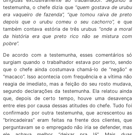
dirigidas exclusivamente ao trabalhador. Segundo a
testemunha, o chefe dizia que
“quem gostava de urubu
era vaqueiro de fazenda”, “que tomou raiva de preto
depois que o urubu comeu o seu cachorro”,
e que
também contava estória de três urubus
“onde a moral
da história era que preto rico não se mistura com
pobre”.
De acordo com a testemunha, esses comentários só
surgiam quando o trabalhador estava por perto, sendo
que o chefe ainda costumava chamá-lo de “negão” e
“macaco”. Isso acontecia com frequência e a vítima não
reagia de imediato, mas a feição do seu rosto mudava,
segundo declarações da testemunha. Ela relatou ainda
que, depois de certo tempo, houve uma desavença
entre eles por causa dessas atitudes do chefe. Tudo foi
confirmado por outra testemunha, que acrescentou as
“brincadeiras” eram feitas na frente dos clientes, que
perguntavam se o empregado não iria se defender, mas
ele achava melhor “deixar pra lá”. Mais duas