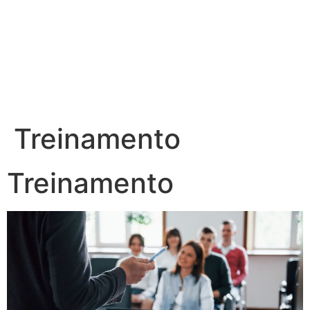
Ir
para
o
conteúdo
Treinamento
Treinamento