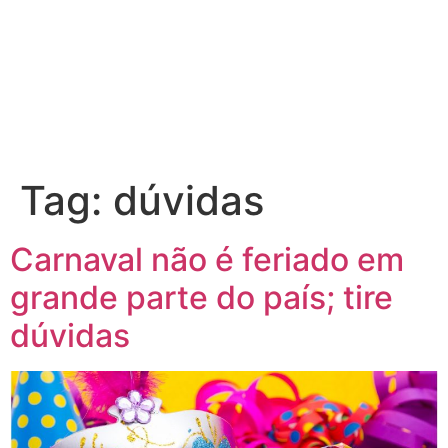
Ir
para
o
conteúdo
Tag:
dúvidas
Carnaval não é feriado em
grande parte do país; tire
dúvidas